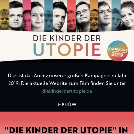
Die
Kinder
der
Utopie
Dies ist das Archiv unserer großen Kampagne im Jahr
2019. Die aktuelle Website zum Film finden Sie unter
diekinderderutopie.de
MENÜ
"DIE KINDER DER UTOPIE" IN