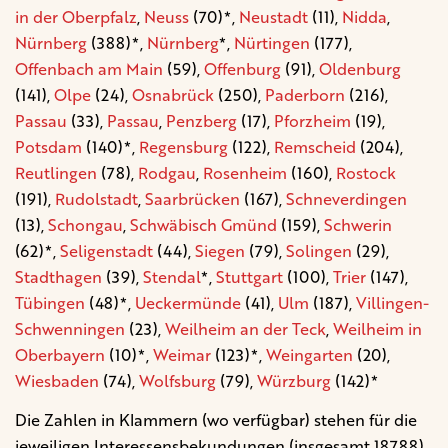
in der Oberpfalz
,
Neuss
(70)*,
Neustadt
(11),
Nidda
,
Nürnberg
(388)*,
Nürnberg
*,
Nürtingen
(177),
Offenbach am Main
(59),
Offenburg
(91),
Oldenburg
(141),
Olpe
(24),
Osnabrück
(250),
Paderborn
(216),
Passau
(33),
Passau
,
Penzberg
(17),
Pforzheim
(19),
Potsdam
(140)*,
Regensburg
(122),
Remscheid
(204),
Reutlingen
(78),
Rodgau
,
Rosenheim
(160),
Rostock
(191),
Rudolstadt
,
Saarbrücken
(167),
Schneverdingen
(13),
Schongau
,
Schwäbisch Gmünd
(159),
Schwerin
(62)*,
Seligenstadt
(44),
Siegen
(79),
Solingen
(29),
Stadthagen
(39),
Stendal
*,
Stuttgart
(100),
Trier
(147),
Tübingen
(48)*,
Ueckermünde
(41),
Ulm
(187),
Villingen-
Schwenningen
(23),
Weilheim an der Teck
,
Weilheim in
Oberbayern
(10)*,
Weimar
(123)*,
Weingarten
(20),
Wiesbaden
(74),
Wolfsburg
(79),
Würzburg
(142)*
Die Zahlen in Klammern (wo verfügbar) stehen für die
jeweiligen Interessensbekundungen (insgesamt 18788).