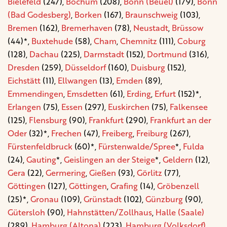
Bielefeld
(247),
Bochum
(208),
Bonn (Beuel)
(179),
Bonn
(Bad Godesberg)
,
Borken
(167),
Braunschweig
(103),
Bremen
(162),
Bremerhaven
(78),
Neustadt
,
Brüssow
(44)*,
Buxtehude
(58),
Cham
,
Chemnitz
(111),
Coburg
(128),
Dachau
(225),
Darmstadt
(152),
Dortmund
(316),
Dresden
(259),
Düsseldorf
(160),
Duisburg
(152),
Eichstätt
(11),
Ellwangen
(13),
Emden
(89),
Emmendingen
,
Emsdetten
(61),
Erding
,
Erfurt
(152)*,
Erlangen
(75),
Essen
(297),
Euskirchen
(75),
Falkensee
(125),
Flensburg
(90),
Frankfurt
(290),
Frankfurt an der
Oder
(32)*,
Frechen
(47),
Freiberg
,
Freiburg
(267),
Fürstenfeldbruck
(60)*,
Fürstenwalde/Spree
*,
Fulda
(24),
Gauting
*,
Geislingen an der Steige
*,
Geldern
(12),
Gera
(22),
Germering
,
Gießen
(93),
Görlitz
(77),
Göttingen
(127),
Göttingen
,
Grafing
(14),
Gröbenzell
(25)*,
Gronau
(109),
Grünstadt
(102),
Günzburg
(90),
Gütersloh
(90),
Hahnstätten/Zollhaus
,
Halle (Saale)
(289),
Hamburg (Altona)
(223),
Hamburg (Volksdorf)
,