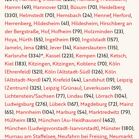
Hamm
(49),
Hannover
(213),
Büsum
(70),
Heidelberg
(330),
Helmstedt
(70),
Hemsbach
(24),
Hennef
,
Herford
,
Herrenberg
,
Hildesheim
(41),
Hildesheim
,
Hirschberg an
der Bergstraße
,
Hof
,
Hofheim
(79),
Holzminden
(23),
Hoya
,
Hürth
(55),
Ingelheim
(90),
Ingolstadt
(157),
Jameln
,
Jena
(285),
Jever
(14),
Kaiserslautern
(115),
Karlsruhe
(334)*,
Kassel
(223),
Kempen
(216),
Ketsch
,
Kiel
(183),
Kitzingen
,
Kitzingen
,
Koblenz
(70),
Köln
(Ehrenfeld)
(521),
Köln (Altstadt-Süd)
(126),
Köln
(Altstadt-Nord)
(47),
Krefeld
(44),
Landshut
(19),
Leipzig
(Zentrum)
(325),
Leipzig (Grünau)
,
Leverkusen
(59),
Lichtenstein/Sachsen
(77),
Lindau
(94),
Lörrach
(104),
Ludwigsburg
(276),
Lübeck
(167),
Magdeburg
(72),
Mainz
(65),
Mannheim
(104),
Marburg
(54),
Marktredwitz
(79),
Mülheim
(85),
München (Au-Heidhausen)
(462),
München (Ludwigsvorstadt-Isarvorstadt)
,
Münster
(180),
Murnau am Staffelsee
,
Neufahrn bei Freising
,
Neumarkt