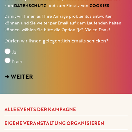
zum
DATENSCHUTZ
und zum Einsatz von
COOKIES
.
Damit wir Ihnen auf Ihre Anfrage problemlos antworten
können und Sie weiter per Email auf dem Laufenden halten
können, wählen Sie bitte die Option "ja". Vielen Dank!
Dürfen wir Ihnen gelegentlich Emails schicken?
Ja
Nein
ALLE EVENTS DER KAMPAGNE
EIGENE VERANSTALTUNG ORGANISIEREN