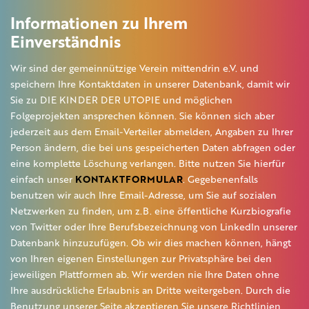
Informationen zu Ihrem
Einverständnis
Wir sind der gemeinnützige Verein mittendrin e.V. und
speichern Ihre Kontaktdaten in unserer Datenbank, damit wir
Sie zu DIE KINDER DER UTOPIE und möglichen
Folgeprojekten ansprechen können. Sie können sich aber
jederzeit aus dem Email-Verteiler abmelden, Angaben zu Ihrer
Person ändern, die bei uns gespeicherten Daten abfragen oder
eine komplette Löschung verlangen. Bitte nutzen Sie hierfür
einfach unser
KONTAKTFORMULAR
. Gegebenenfalls
benutzen wir auch Ihre Email-Adresse, um Sie auf sozialen
Netzwerken zu finden, um z.B. eine öffentliche Kurzbiografie
von Twitter oder Ihre Berufsbezeichnung von LinkedIn unserer
Datenbank hinzuzufügen. Ob wir dies machen können, hängt
von Ihren eigenen Einstellungen zur Privatsphäre bei den
jeweiligen Plattformen ab. Wir werden nie Ihre Daten ohne
Ihre ausdrückliche Erlaubnis an Dritte weitergeben. Durch die
Benutzung unserer Seite akzeptieren Sie unsere Richtlinien