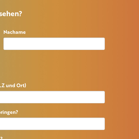
 sehen?
Nachame
PLZ und Ort)
bringen?
n?