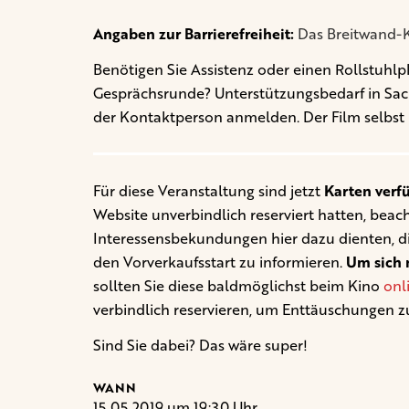
Angaben zur Barrierefreiheit:
Das Breitwand-Ki
Benötigen Sie Assistenz oder einen Rollstuhlp
Gesprächsrunde? Unterstützungsbedarf in Sachen
der Kontaktperson anmelden. Der Film selbst 
Für diese Veranstaltung sind jetzt
Karten verf
Website unverbindlich reserviert hatten, beacht
Interessensbekundungen hier dazu dienten, d
den Vorverkaufsstart zu informieren.
Um sich n
sollten Sie diese baldmöglichst beim Kino
onl
verbindlich reservieren, um Enttäuschungen z
Sind Sie dabei? Das wäre super!
WANN
15.05.2019 um 19:30 Uhr