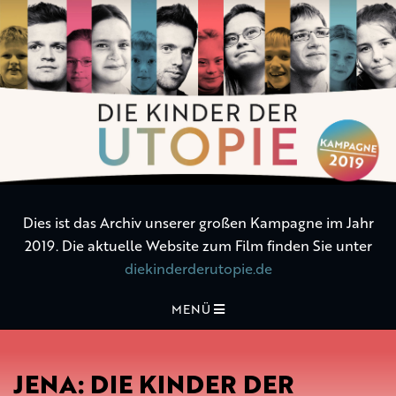
Die
Kinder
der
Utopie
Dies ist das Archiv unserer großen Kampagne im Jahr
2019. Die aktuelle Website zum Film finden Sie unter
diekinderderutopie.de
MENÜ
JENA: DIE KINDER DER