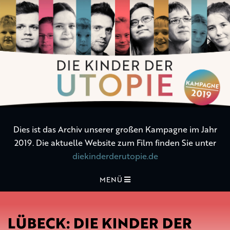
Die
Kinder
der
Utopie
Dies ist das Archiv unserer großen Kampagne im Jahr
2019. Die aktuelle Website zum Film finden Sie unter
diekinderderutopie.de
MENÜ
LÜBECK: DIE KINDER DER