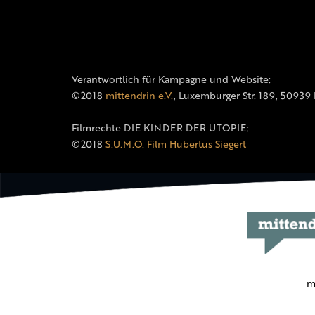
Verantwortlich für Kampagne und Website:
©2018
mittendrin e.V.
, Luxemburger Str. 189, 50939
Filmrechte DIE KINDER DER UTOPIE:
©2018
S.U.M.O. Film Hubertus Siegert
m