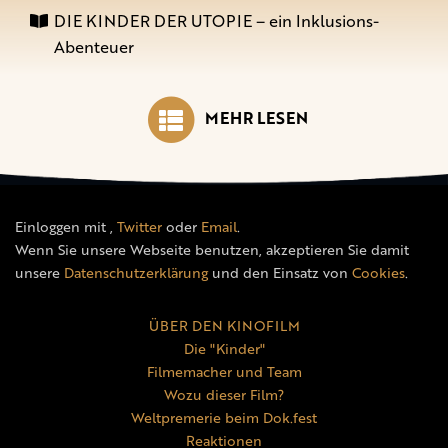
DIE KINDER DER UTOPIE – ein Inklusions-
Abenteuer
MEHR LESEN
Einloggen mit
,
Twitter
oder
Email
.
Wenn Sie unsere Webseite benutzen, akzeptieren Sie damit
unsere
Datenschutzerklärung
und den Einsatz von
Cookies
.
ÜBER DEN KINOFILM
Die "Kinder"
Filmemacher und Team
Wozu dieser Film?
Weltpremerie beim Dok.fest
Reaktionen