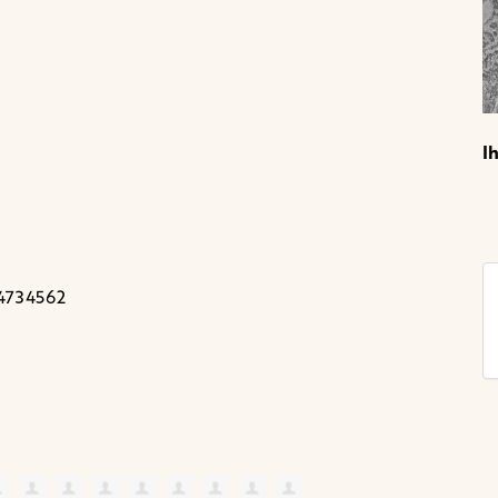
I
84734562