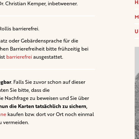
H
Dr. Christian Kemper, inbetweener.
M
ollis barrierefrei.
U
latz oder Gebärdensprache für die
 Barrierefreiheit bitte frühzeitig bei
ist
barrierefrei
ausgestattet.
ügbar
. Falls Sie zuvor schon auf dieser
en Sie bitte, dass die
ie Nachfrage zu beweisen und Sie über
un die Karten tatsächlich zu sichern,
ine
kaufen bzw. dort vor Ort noch einmal
u vermeiden.