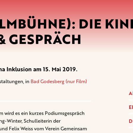
LMBÜHNE): DIE KIN
 & GESPRÄCH
 Inklusion am 15. Mai 2019.
staltungen, in
Bad Godesberg (nur Film)
A
E
lm wird es ein kurzes Podiumsgespräch
g-Winter, Schulleiterin der
D
 und Felix Weiss vom
Verein Gemeinsam