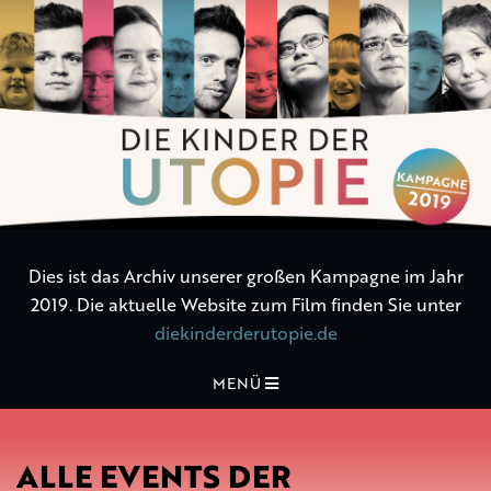
Die
Kinder
der
Utopie
Dies ist das Archiv unserer großen Kampagne im Jahr
2019. Die aktuelle Website zum Film finden Sie unter
diekinderderutopie.de
MENÜ
ALLE EVENTS DER