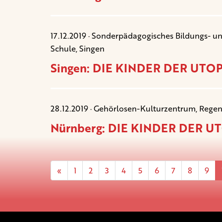
17.12.2019 · Sonderpädagogisches Bildungs- 
Schule, Singen
Singen: DIE KINDER DER UTOPI
28.12.2019 · Gehörlosen-Kulturzentrum, Rege
Nürnberg: DIE KINDER DER UTO
«
1
2
3
4
5
6
7
8
9