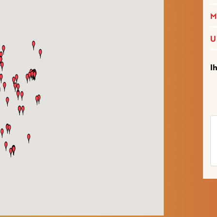
M
U
I