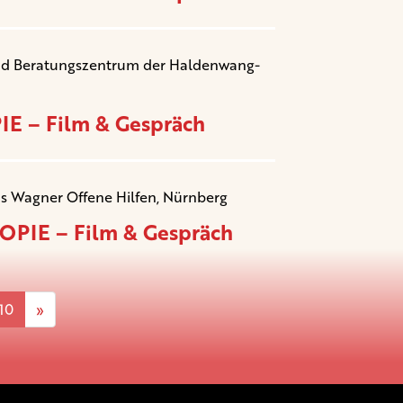
und Beratungszentrum der Haldenwang-
E – Film & Gespräch
ns Wagner Offene Hilfen, Nürnberg
PIE – Film & Gespräch
10
»