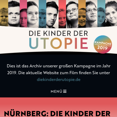
Die
Kinder
der
Utopie
Dies ist das Archiv unserer großen Kampagne im Jahr
2019. Die aktuelle Website zum Film finden Sie unter
diekinderderutopie.de
MENÜ
NÜRNBERG: DIE KINDER DER