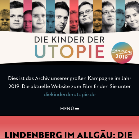
Die
Kinder
der
Utopie
Dies ist das Archiv unserer großen Kampagne im Jahr
2019. Die aktuelle Website zum Film finden Sie unter
diekinderderutopie.de
MENÜ
LINDENBERG IM ALLGÄU: DIE