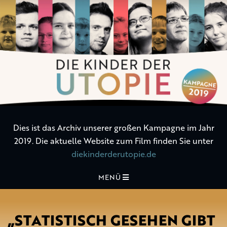
Die
Kinder
der
Utopie
Dies ist das Archiv unserer großen Kampagne im Jahr
2019. Die aktuelle Website zum Film finden Sie unter
diekinderderutopie.de
MENÜ
„STATISTISCH GESEHEN GIBT