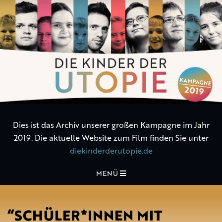
Die
Kinder
der
Utopie
Dies ist das Archiv unserer großen Kampagne im Jahr
2019. Die aktuelle Website zum Film finden Sie unter
diekinderderutopie.de
MENÜ
“SCHÜLER*INNEN MIT