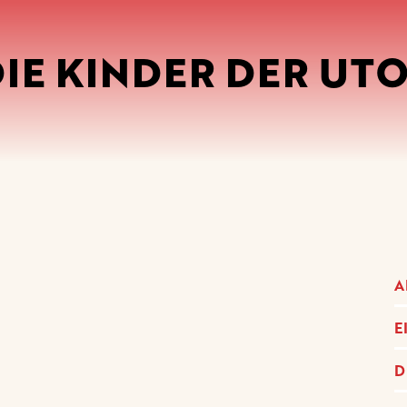
IE KINDER DER UTOP
A
E
D