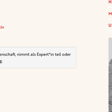
H
M
U
.de
schaft, nimmt als Expert*in teil oder
g.