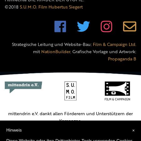
©2018
S.U.M.O. Film Hubertus Siegert
Strategische Leitung und Website-Bau:
Film & Campaign Ltd.
mit
NationBuilder
. Grafische Vorlage und Artwork:
Propaganda B
mittendrin e.V. dankt allen Förderern und Unterstützern der
Kampagne.
Hinweis
×
Hauptförderer:
Diese Website oder ihre Drittanbieter-Tools verwenden Cookies,