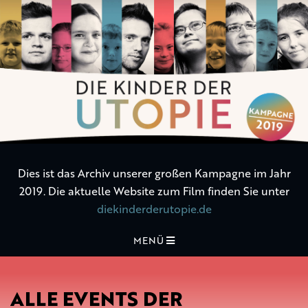
Die
Kinder
der
Utopie
Dies ist das Archiv unserer großen Kampagne im Jahr
2019. Die aktuelle Website zum Film finden Sie unter
diekinderderutopie.de
MENÜ
ALLE EVENTS DER