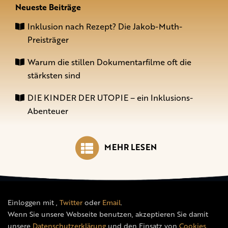
Neueste Beiträge
Inklusion nach Rezept? Die Jakob-Muth-
Preisträger
Warum die stillen Dokumentarfilme oft die
stärksten sind
DIE KINDER DER UTOPIE – ein Inklusions-
Abenteuer
MEHR LESEN
Einloggen mit
,
Twitter
oder
Email
.
Wenn Sie unsere Webseite benutzen, akzeptieren Sie damit
unsere
Datenschutzerklärung
und den Einsatz von
Cookies
.