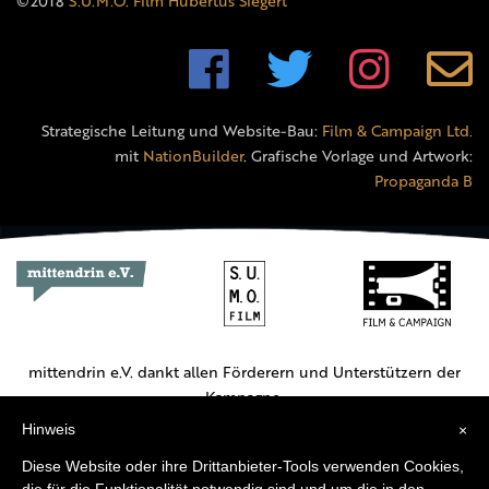
©2018
S.U.M.O. Film Hubertus Siegert
Strategische Leitung und Website-Bau:
Film & Campaign Ltd.
mit
NationBuilder
. Grafische Vorlage und Artwork:
Propaganda B
mittendrin e.V. dankt allen Förderern und Unterstützern der
Kampagne.
Hinweis
×
Hauptförderer:
Diese Website oder ihre Drittanbieter-Tools verwenden Cookies,