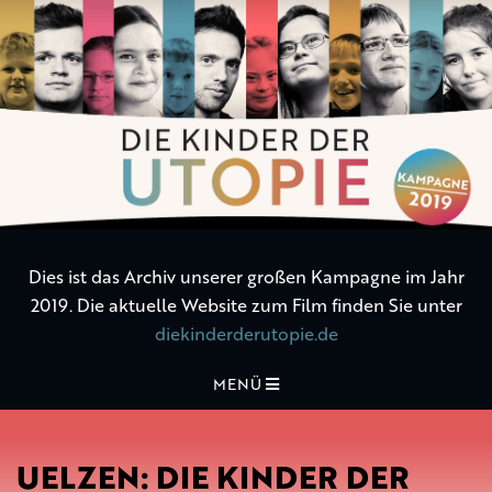
Die
Kinder
der
Utopie
Dies ist das Archiv unserer großen Kampagne im Jahr
2019. Die aktuelle Website zum Film finden Sie unter
diekinderderutopie.de
MENÜ
UELZEN: DIE KINDER DER