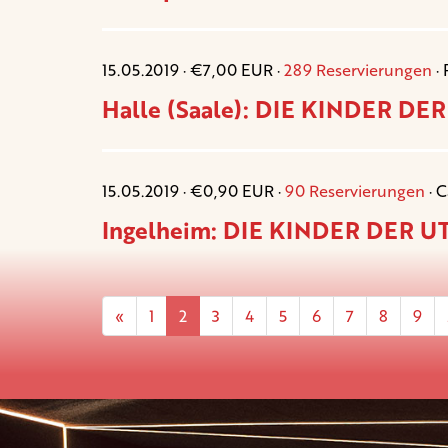
15.05.2019 · €7,00 EUR ·
289 Reservierungen
· 
Halle (Saale): DIE KINDER DER
15.05.2019 · €0,90 EUR ·
90 Reservierungen
· C
Ingelheim: DIE KINDER DER UT
«
1
2
3
4
5
6
7
8
9