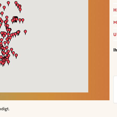
H
M
U
I
digt.