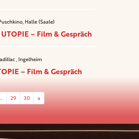
Puschkino, Halle (Saale)
 UTOPIE – Film & Gespräch
adillac , Ingelheim
OPIE – Film & Gespräch
…
29
30
»