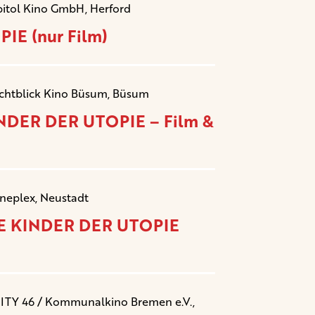
pitol Kino GmbH, Herford
IE (nur Film)
ichtblick Kino Büsum, Büsum
INDER DER UTOPIE – Film &
ineplex, Neustadt
DIE KINDER DER UTOPIE
CITY 46 / Kommunalkino Bremen e.V.,