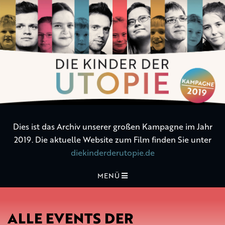
Die
Kinder
der
Utopie
Dies ist das Archiv unserer großen Kampagne im Jahr
2019. Die aktuelle Website zum Film finden Sie unter
diekinderderutopie.de
MENÜ
ALLE EVENTS DER