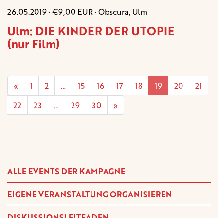
26.05.2019 · €9,00 EUR · Obscura, Ulm
Ulm: DIE KINDER DER UTOPIE
(nur Film)
«
1
2
…
15
16
17
18
19
20
21
22
23
…
29
30
»
ALLE EVENTS DER KAMPAGNE
EIGENE VERANSTALTUNG ORGANISIEREN
DISKUSSIONSLEITFADEN