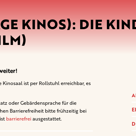
AGE KINOS): DIE KI
ILM)
eiter!
Kinosaal ist per Rollstuhl erreichbar, es
A
latz oder Gebärdensprache für die
E
 Barrierefreiheit bitte frühzeitig bei
ist
barrierefrei
ausgestattet.
D