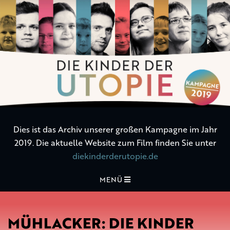
Die
Kinder
der
Utopie
Dies ist das Archiv unserer großen Kampagne im Jahr
2019. Die aktuelle Website zum Film finden Sie unter
diekinderderutopie.de
MENÜ
MÜHLACKER: DIE KINDER