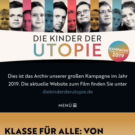
Die
Kinder
der
Utopie
Dies ist das Archiv unserer großen Kampagne im Jahr
2019. Die aktuelle Website zum Film finden Sie unter
diekinderderutopie.de
MENÜ
KLASSE FÜR ALLE: VON