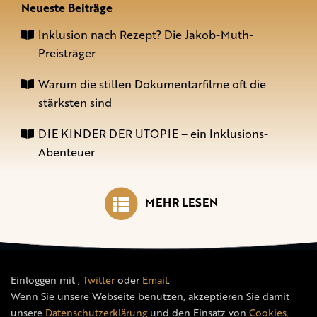
Neueste Beiträge
Inklusion nach Rezept? Die Jakob-Muth-
Preisträger
Warum die stillen Dokumentarfilme oft die
stärksten sind
DIE KINDER DER UTOPIE – ein Inklusions-
Abenteuer
MEHR LESEN
Einloggen mit
,
Twitter
oder
Email
.
Wenn Sie unsere Webseite benutzen, akzeptieren Sie damit
unsere
Datenschutzerklärung
und den Einsatz von
Cookies
.