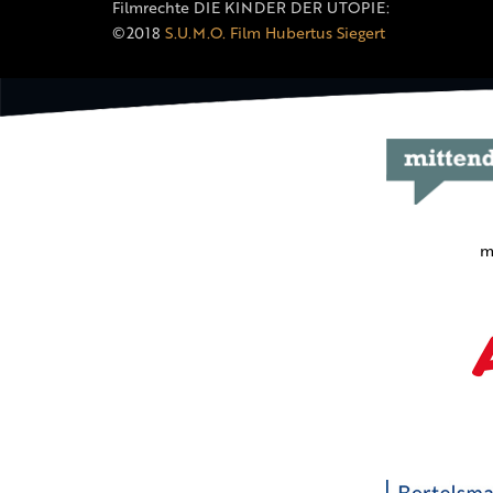
Filmrechte DIE KINDER DER UTOPIE:
©2018
S.U.M.O. Film Hubertus Siegert
m