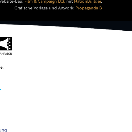
Website-Bau:
Film & Campaign Ltd.
mit
NationBuilder
.
Grafische Vorlage und Artwork:
Propaganda B
e.