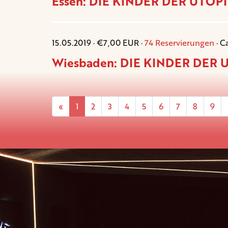
Essen: DIE KINDER DER UTOPIE
15.05.2019 · €7,00 EUR ·
74 Reservierungen
· C
Wiesbaden: DIE KINDER DER U
«
1
2
3
4
5
6
7
8
9