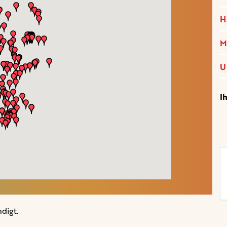
H
M
U
I
digt.