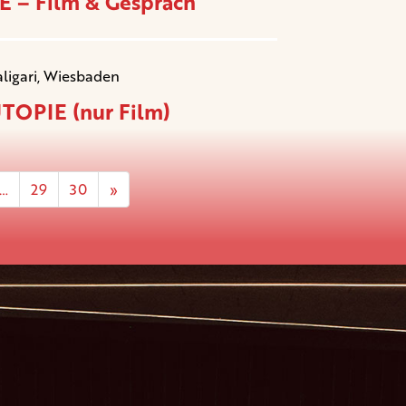
 – Film & Gespräch
aligari, Wiesbaden
TOPIE (nur Film)
…
29
30
»