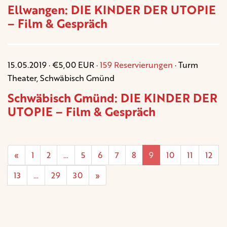
Ellwangen: DIE KINDER DER UTOPIE
– Film & Gespräch
15.05.2019 · €5,00 EUR ·
159 Reservierungen
· Turm
Theater, Schwäbisch Gmünd
Schwäbisch Gmünd: DIE KINDER DER
UTOPIE – Film & Gespräch
«
1
2
…
5
6
7
8
9
10
11
12
13
…
29
30
»