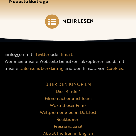
Neueste Beiträge
MEHR LESEN
Einloggen mit
,
Twitter
oder
Email
.
Wenn Sie unsere Webseite benutzen, akzeptieren Sie damit
unsere
Datenschutzerklärung
und den Einsatz von
Cookies
.
ÜBER DEN KINOFILM
Die "Kinder"
Filmemacher und Team
Wozu dieser Film?
Weltpremerie beim Dok.fest
Reaktionen
Pressematerial
About the film in English