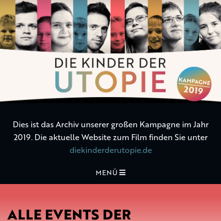
Die
Kinder
der
Utopie
Dies ist das Archiv unserer großen Kampagne im Jahr
2019. Die aktuelle Website zum Film finden Sie unter
diekinderderutopie.de
MENÜ
ALLE EVENTS DER