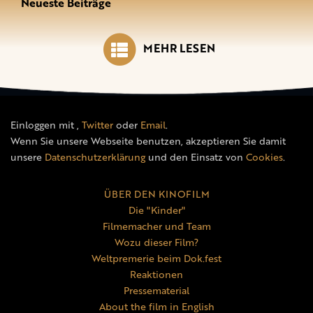
Neueste Beiträge
MEHR LESEN
Einloggen mit
,
Twitter
oder
Email
.
Wenn Sie unsere Webseite benutzen, akzeptieren Sie damit
unsere
Datenschutzerklärung
und den Einsatz von
Cookies
.
ÜBER DEN KINOFILM
Die "Kinder"
Filmemacher und Team
Wozu dieser Film?
Weltpremerie beim Dok.fest
Reaktionen
Pressematerial
About the film in English