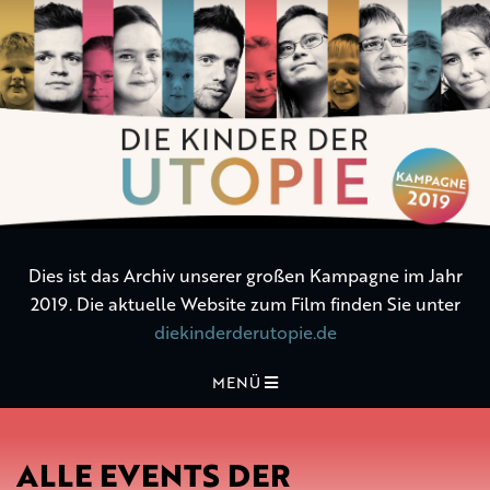
Die
Kinder
der
Utopie
Dies ist das Archiv unserer großen Kampagne im Jahr
2019. Die aktuelle Website zum Film finden Sie unter
diekinderderutopie.de
MENÜ
ALLE EVENTS DER