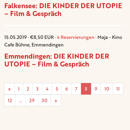
Falkensee: DIE KINDER DER UTOPIE
– Film & Gespräch
15.05.2019 · €8,50 EUR ·
4 Reservierungen
· Maja - Kino
Cafe Bühne, Emmendingen
Emmendingen: DIE KINDER DER
UTOPIE – Film & Gespräch
«
1
2
3
4
5
6
7
8
9
10
11
12
…
29
30
»