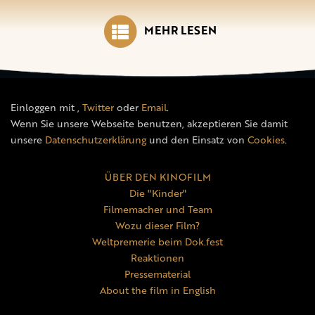
MEHR LESEN
Einloggen mit
,
Twitter
oder
Email
.
Wenn Sie unsere Webseite benutzen, akzeptieren Sie damit
unsere
Datenschutzerklärung
und den Einsatz von
Cookies
.
ÜBER DEN KINOFILM
Die "Kinder"
Filmemacher und Team
Wozu dieser Film?
Weltpremerie beim Dok.fest
Reaktionen
Pressematerial
About the film in English