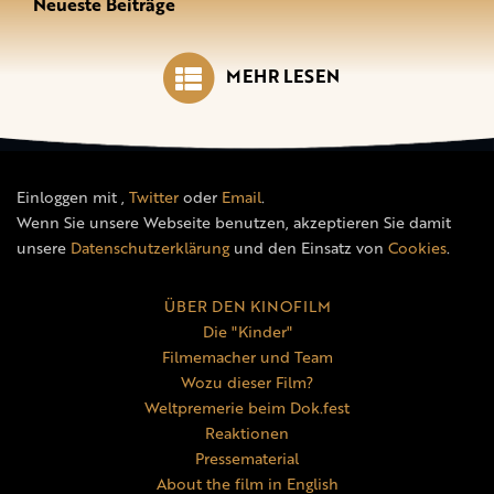
Neueste Beiträge
MEHR LESEN
Einloggen mit
,
Twitter
oder
Email
.
Wenn Sie unsere Webseite benutzen, akzeptieren Sie damit
unsere
Datenschutzerklärung
und den Einsatz von
Cookies
.
ÜBER DEN KINOFILM
Die "Kinder"
Filmemacher und Team
Wozu dieser Film?
Weltpremerie beim Dok.fest
Reaktionen
Pressematerial
About the film in English