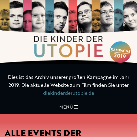
Die
Kinder
der
Utopie
Dies ist das Archiv unserer großen Kampagne im Jahr
2019. Die aktuelle Website zum Film finden Sie unter
diekinderderutopie.de
MENÜ
ALLE EVENTS DER