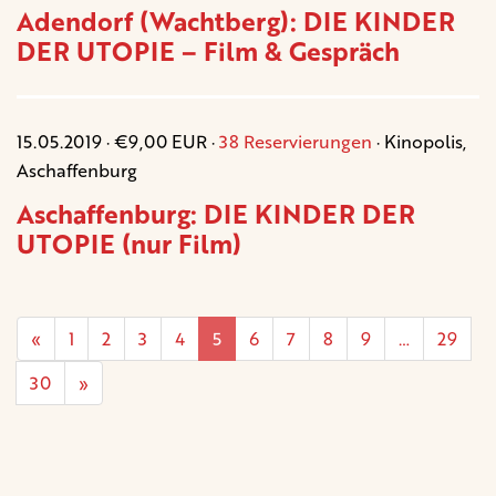
Adendorf (Wachtberg): DIE KINDER
DER UTOPIE – Film & Gespräch
15.05.2019 · €9,00 EUR ·
38 Reservierungen
· Kinopolis,
Aschaffenburg
Aschaffenburg: DIE KINDER DER
UTOPIE (nur Film)
«
1
2
3
4
5
6
7
8
9
…
29
30
»