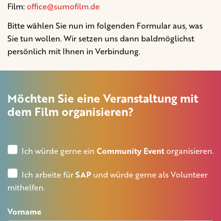
Film:
office@sumofilm.de
Bitte wählen Sie nun im folgenden Formular aus, was
Sie tun wollen. Wir setzen uns dann baldmöglichst
persönlich mit Ihnen in Verbindung.
Möchten Sie eine Veranstaltung mit
dem Film organisieren?
Ich würde gerne ein
Community Event
organisieren.
Ich arbeite für
SAP
und würde gerne als Volunteer
mithelfen.
Vorname