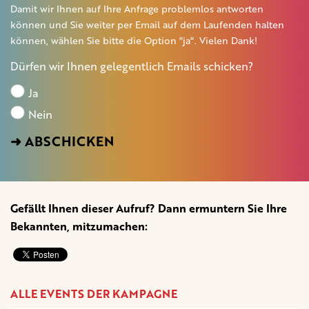
Damit wir Ihnen auf Ihre Anfrage problemlos antworten
können und Sie weiter per Email auf dem Laufenden halten
können, wählen Sie bitte die Option "ja". Vielen Dank!
Dürfen wir Ihnen gelegentlich Emails schicken?
Ja
Nein
Gefällt Ihnen dieser Aufruf? Dann ermuntern Sie Ihre
Bekannten, mitzumachen:
ALLE EVENTS DER KAMPAGNE