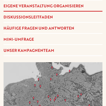
EIGENE VERANSTALTUNG ORGANISIEREN
DISKUSSIONSLEITFADEN
HÄUFIGE FRAGEN UND ANTWORTEN
MINI-UMFRAGE
UNSER KAMPAGNENTEAM