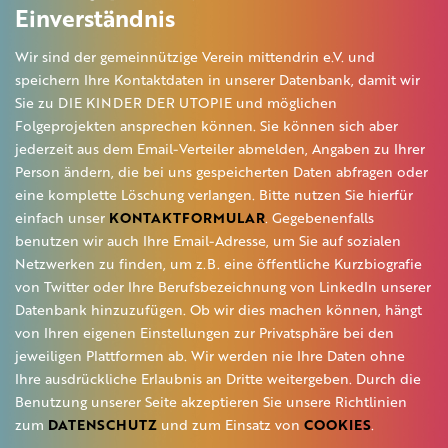
Einverständnis
Wir sind der gemeinnützige Verein mittendrin e.V. und
speichern Ihre Kontaktdaten in unserer Datenbank, damit wir
Sie zu DIE KINDER DER UTOPIE und möglichen
Folgeprojekten ansprechen können. Sie können sich aber
jederzeit aus dem Email-Verteiler abmelden, Angaben zu Ihrer
Person ändern, die bei uns gespeicherten Daten abfragen oder
eine komplette Löschung verlangen. Bitte nutzen Sie hierfür
einfach unser
KONTAKTFORMULAR
. Gegebenenfalls
benutzen wir auch Ihre Email-Adresse, um Sie auf sozialen
Netzwerken zu finden, um z.B. eine öffentliche Kurzbiografie
von Twitter oder Ihre Berufsbezeichnung von LinkedIn unserer
Datenbank hinzuzufügen. Ob wir dies machen können, hängt
von Ihren eigenen Einstellungen zur Privatsphäre bei den
jeweiligen Plattformen ab. Wir werden nie Ihre Daten ohne
Ihre ausdrückliche Erlaubnis an Dritte weitergeben. Durch die
Benutzung unserer Seite akzeptieren Sie unsere Richtlinien
zum
DATENSCHUTZ
und zum Einsatz von
COOKIES
.