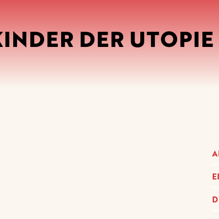
INDER DER UTOPIE 
A
E
D