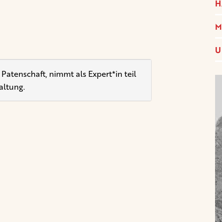
H
M
U
atenschaft, nimmt als Expert*in teil
altung.