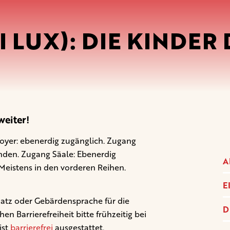
I LUX): DIE KINDER
eiter!
yer: ebenerdig zugänglich. Zugang
anden. Zugang Säale: Ebenerdig
A
 Meistens in den vorderen Reihen.
E
latz oder Gebärdensprache für die
D
 Barrierefreiheit bitte frühzeitig bei
ist
barrierefrei
ausgestattet.