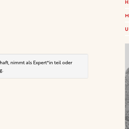
H
M
U
ft, nimmt als Expert*in teil oder
g.