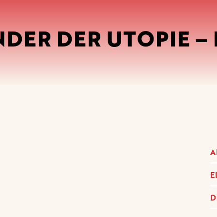
INDER DER UTOPIE – 
A
E
D