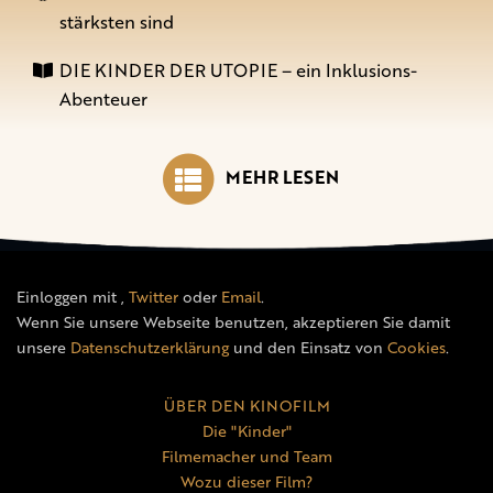
stärksten sind
DIE KINDER DER UTOPIE – ein Inklusions-
Abenteuer
MEHR LESEN
Einloggen mit
,
Twitter
oder
Email
.
Wenn Sie unsere Webseite benutzen, akzeptieren Sie damit
unsere
Datenschutzerklärung
und den Einsatz von
Cookies
.
ÜBER DEN KINOFILM
Die "Kinder"
Filmemacher und Team
Wozu dieser Film?