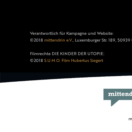
Verantwortlich für Kampagne und Website:
©2018
mittendrin e.V.
, Luxemburger Str. 189, 50939
Filmrechte DIE KINDER DER UTOPIE:
©2018
S.U.M.O. Film Hubertus Siegert
m