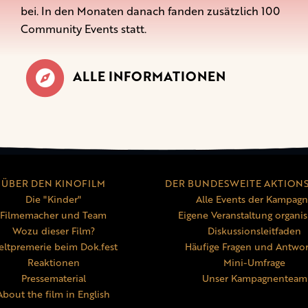
bei. In den Monaten danach fanden zusätzlich 100
Community Events statt.
ALLE INFORMATIONEN
ÜBER DEN KINOFILM
DER BUNDESWEITE AKTION
Die "Kinder"
Alle Events der Kampag
Filmemacher und Team
Eigene Veranstaltung organis
Wozu dieser Film?
Diskussionsleitfaden
ltpremerie beim Dok.fest
Häufige Fragen und Antwo
Reaktionen
Mini-Umfrage
Pressematerial
Unser Kampagnenteam
About the film in English