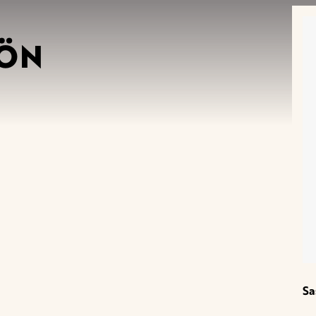
RÖN
Sa