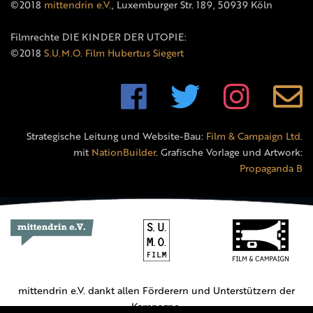
©2018
mittendrin e.V.
, Luxemburger Str. 189, 50939 Köln
Filmrechte DIE KINDER DER UTOPIE:
©2018
S.U.M.O. Film Hubertus Siegert
Strategische Leitung und Website-Bau:
Film & Campaign Ltd.
mit
NationBuilder
. Grafische Vorlage und Artwork:
Propaganda B
mittendrin e.V. dankt allen Förderern und Unterstützern der
Kampagne.