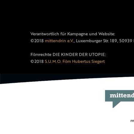
Verantwortlich für Kampagne und Website:
©2018
mittendrin e.V.
, Luxemburger Str. 189, 50939
Filmrechte DIE KINDER DER UTOPIE:
©2018
S.U.M.O. Film Hubertus Siegert
m