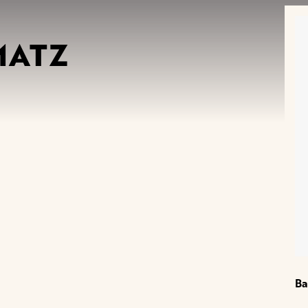
MATZ
Ba