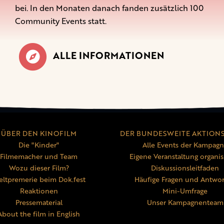
bei. In den Monaten danach fanden zusätzlich 100
Community Events statt.
ALLE INFORMATIONEN
ÜBER DEN KINOFILM
DER BUNDESWEITE AKTION
Die "Kinder"
Alle Events der Kampag
Filmemacher und Team
Eigene Veranstaltung organis
Wozu dieser Film?
Diskussionsleitfaden
ltpremerie beim Dok.fest
Häufige Fragen und Antwo
Reaktionen
Mini-Umfrage
Pressematerial
Unser Kampagnenteam
About the film in English