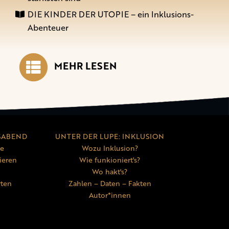
DIE KINDER DER UTOPIE – ein Inklusions-
Abenteuer
MEHR LESEN
SABEND
UNTER DER LUPE: INKLUSION
ne
Wozu Inklusion?
ieren
Wie funkioniert's?
Wo hakt's?
rten
Zahlen – Daten – Fakten
Autor*innen