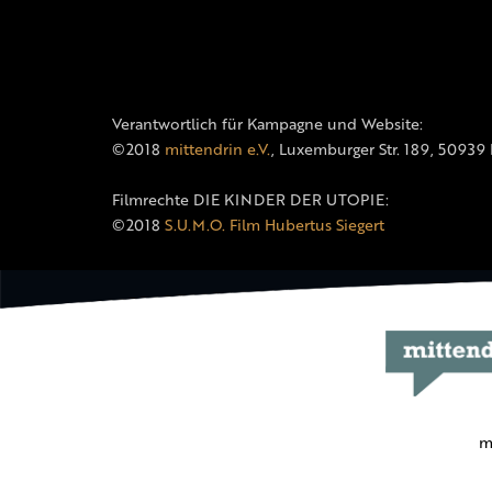
Verantwortlich für Kampagne und Website:
©2018
mittendrin e.V.
, Luxemburger Str. 189, 50939
Filmrechte DIE KINDER DER UTOPIE:
©2018
S.U.M.O. Film Hubertus Siegert
m