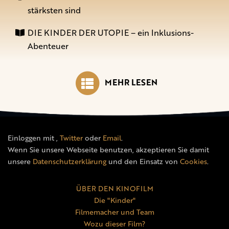
stärksten sind
DIE KINDER DER UTOPIE – ein Inklusions-
Abenteuer
MEHR LESEN
Einloggen mit
,
Twitter
oder
Email
.
Wenn Sie unsere Webseite benutzen, akzeptieren Sie damit
unsere
Datenschutzerklärung
und den Einsatz von
Cookies
.
ÜBER DEN KINOFILM
Die "Kinder"
Filmemacher und Team
Wozu dieser Film?