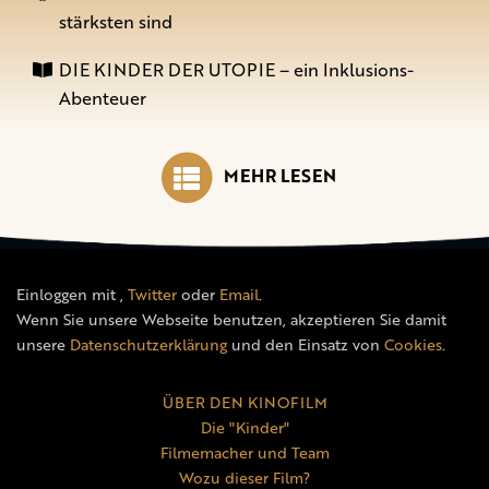
stärksten sind
DIE KINDER DER UTOPIE – ein Inklusions-
Abenteuer
MEHR LESEN
Einloggen mit
,
Twitter
oder
Email
.
Wenn Sie unsere Webseite benutzen, akzeptieren Sie damit
unsere
Datenschutzerklärung
und den Einsatz von
Cookies
.
ÜBER DEN KINOFILM
Die "Kinder"
Filmemacher und Team
Wozu dieser Film?