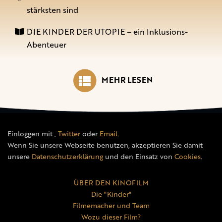
stärksten sind
DIE KINDER DER UTOPIE – ein Inklusions-
Abenteuer
MEHR LESEN
Einloggen mit
,
Twitter
oder
Email
.
Wenn Sie unsere Webseite benutzen, akzeptieren Sie damit
unsere
Datenschutzerklärung
und den Einsatz von
Cookies
.
ÜBER DEN KINOFILM
Die "Kinder"
Filmemacher und Team
Wozu dieser Film?