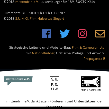
©2018
mittendrin e.V.
, Luxemburger Str. 189, 50939 Köln
Filmrechte DIE KINDER DER UTOPIE:
©2018
S.U.M.O. Film Hubertus Siegert
Strategische Leitung und Website-Bau:
Film & Campaign Ltd.
mit
NationBuilder
. Grafische Vorlage und Artwork:
Propaganda B
mittendrin e.V. dankt allen Förderern und Unterstützern der
Kampagne.