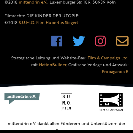
©2018
mittendrin e.V.
, Luxemburger Str. 189, 50939 Köln
Filmrechte DIE KINDER DER UTOPIE:
©2018
S.U.M.O. Film Hubertus Siegert
Strategische Leitung und Website-Bau:
Film & Campaign Ltd.
mit
NationBuilder
. Grafische Vorlage und Artwork:
Propaganda B
mittendrin e.V. dankt allen Förderern und Unterstützern der
Kampagne.