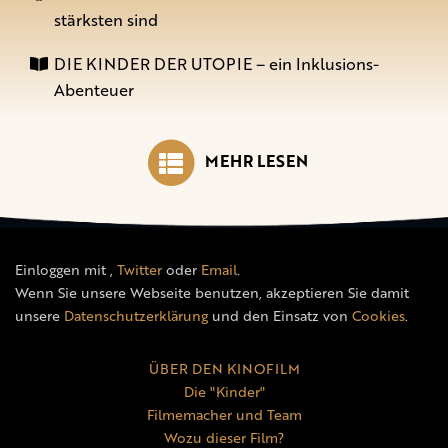
stärksten sind
DIE KINDER DER UTOPIE – ein Inklusions-
Abenteuer
MEHR LESEN
Einloggen mit
,
Twitter
oder
Email
.
Wenn Sie unsere Webseite benutzen, akzeptieren Sie damit
unsere
Datenschutzerklärung
und den Einsatz von
Cookies
.
ÜBER DEN KINOFILM
Die "Kinder"
Filmemacher und Team
Wozu dieser Film?