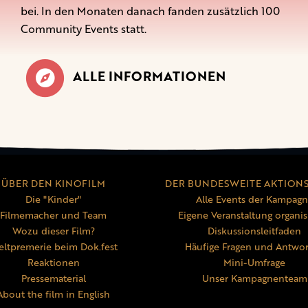
bei. In den Monaten danach fanden zusätzlich 100
Community Events statt.
ALLE INFORMATIONEN
ÜBER DEN KINOFILM
DER BUNDESWEITE AKTION
Die "Kinder"
Alle Events der Kampag
Filmemacher und Team
Eigene Veranstaltung organis
Wozu dieser Film?
Diskussionsleitfaden
ltpremerie beim Dok.fest
Häufige Fragen und Antwo
Reaktionen
Mini-Umfrage
Pressematerial
Unser Kampagnenteam
About the film in English