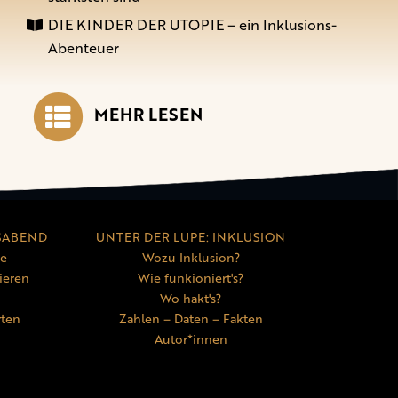
DIE KINDER DER UTOPIE – ein Inklusions-
Abenteuer
MEHR LESEN
SABEND
UNTER DER LUPE: INKLUSION
ne
Wozu Inklusion?
ieren
Wie funkioniert's?
Wo hakt's?
rten
Zahlen – Daten – Fakten
Autor*innen