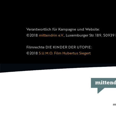
Verantwortlich für Kampagne und Website:
©2018
mittendrin e.V.
, Luxemburger Str. 189, 50939
Filmrechte DIE KINDER DER UTOPIE:
©2018
S.U.M.O. Film Hubertus Siegert
m