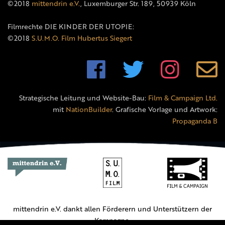
©2018
mittendrin e.V.
, Luxemburger Str. 189, 50939 Köln
Filmrechte DIE KINDER DER UTOPIE:
©2018
S.U.M.O. Film Hubertus Siegert
Strategische Leitung und Website-Bau:
Film & Campaign Ltd.
mit
NationBuilder
. Grafische Vorlage und Artwork:
Propaganda B
mittendrin e.V. dankt allen Förderern und Unterstützern der
Kampagne.