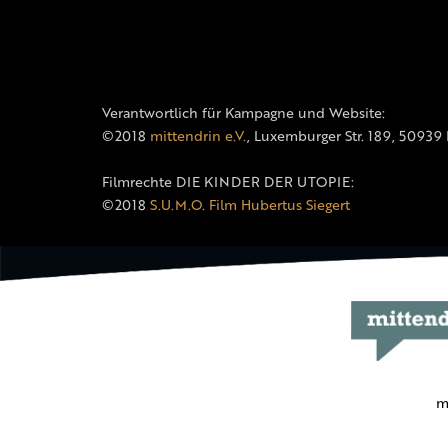
Verantwortlich für Kampagne und Website:
©2018
mittendrin e.V.
, Luxemburger Str. 189, 50939
Filmrechte DIE KINDER DER UTOPIE:
©2018
S.U.M.O. Film Hubertus Siegert
m