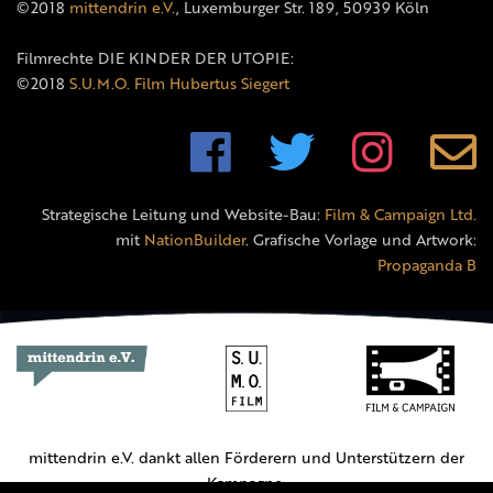
©2018
mittendrin e.V.
, Luxemburger Str. 189, 50939 Köln
Filmrechte DIE KINDER DER UTOPIE:
©2018
S.U.M.O. Film Hubertus Siegert
Strategische Leitung und Website-Bau:
Film & Campaign Ltd.
mit
NationBuilder
. Grafische Vorlage und Artwork:
Propaganda B
mittendrin e.V. dankt allen Förderern und Unterstützern der
Kampagne.